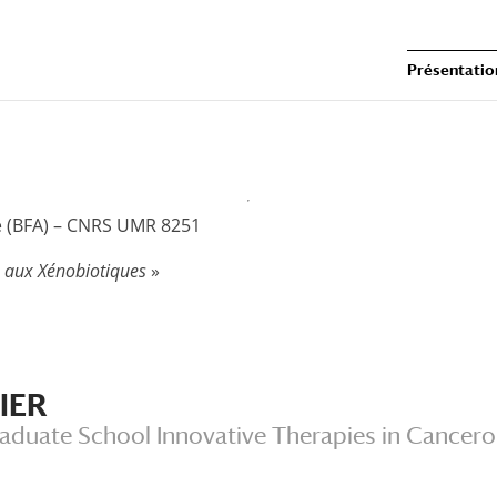
Présentatio
ve (BFA) – CNRS UMR 8251
s aux Xénobiotiques
»
UIER
raduate School Innovative Therapies in Cancer