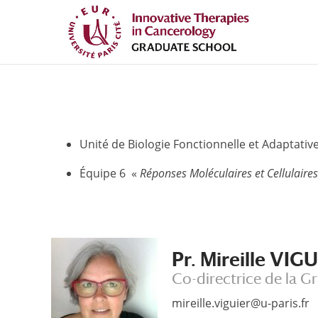
Aller
Aller
au
à
contenu
la
principal
navigation
Unité de Biologie Fonctionnelle et Adaptati
Équipe 6 «
Réponses Moléculaires et Cellulaire
Pr. Mireille VIG
Co-directrice de la G
mireille.viguier@u-paris.fr